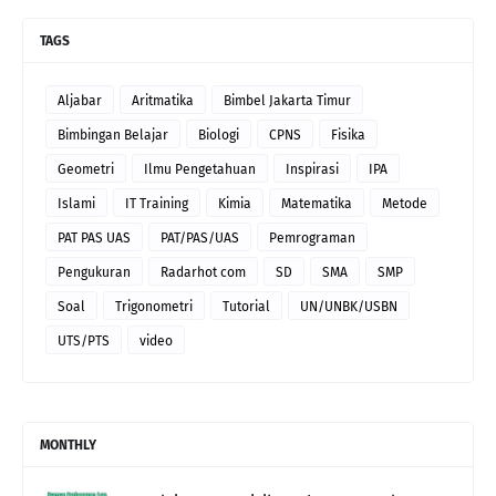
TAGS
Aljabar
Aritmatika
Bimbel Jakarta Timur
Bimbingan Belajar
Biologi
CPNS
Fisika
Geometri
Ilmu Pengetahuan
Inspirasi
IPA
Islami
IT Training
Kimia
Matematika
Metode
PAT PAS UAS
PAT/PAS/UAS
Pemrograman
Pengukuran
Radarhot com
SD
SMA
SMP
Soal
Trigonometri
Tutorial
UN/UNBK/USBN
UTS/PTS
video
MONTHLY