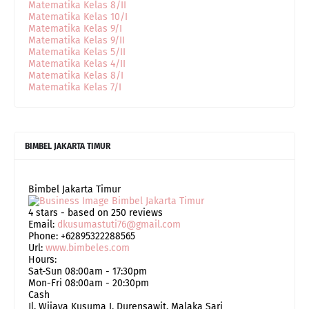
Matematika Kelas 8/II
Matematika Kelas 10/I
Matematika Kelas 9/I
Matematika Kelas 9/II
Matematika Kelas 5/II
Matematika Kelas 4/II
Matematika Kelas 8/I
Matematika Kelas 7/I
BIMBEL JAKARTA TIMUR
Bimbel Jakarta Timur
4
stars - based on
250
reviews
Email:
dkusumastuti76@gmail.com
Phone:
+62895322288565
Url:
www.bimbeles.com
Hours:
Sat-Sun 08:00am - 17:30pm
Mon-Fri 08:00am - 20:30pm
Cash
Jl. Wijaya Kusuma I, Durensawit, Malaka Sari