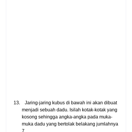
y
a
n
g
d
i
s
e
d
i
a
k
a
n
13.
Jaring-jaring kubus di bawah ini akan dibuat
menjadi sebuah dadu. Isilah kotak-kotak yang
kosong sehingga angka-angka pada muka-
muka dadu yang bertolak belakang jumlahnya
7.