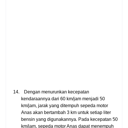
a
r
y
a
n
g
d
i
s
e
d
i
a
k
a
n
14.
Dengan menurunkan kecepatan
kendaraannya dari 60 km/jam menjadi 50
km/jam, jarak yang ditempuh sepeda motor
Anas akan bertambah 3 km untuk setiap liter
bensin yang digunakannya. Pada kecepatan 50
km/jam, sepeda motor Anas dapat menempuh