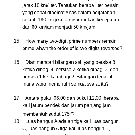
jarak 18 km/liter. Tentukan berapa liter bensin
yang dapat dihemat Anas dalam perjalanan
sejauh 180 km jika ia menurunkan kecepatan
dari 60 km/jam menjadi 50 km/jam.
15.
How many two-digit prime numbers remain
prime whwn the order of is two digits reversed?
16.
Dian mencari bilangan asli yang bersisa 3
ketika dibagi 4, bersisa 2 ketika dibagi 3, dan
bersisa 1 ketika dibagi 2. Bilangan terkecil
mana yang memenuhi semua syarat itu?
17.
Antara pukul 06.00 dan pukul 12.00, berapa
kali jarum pendek dan jarum panjang jam
o
membentuk sudut
175
?
18.
Luas bangun A adalah tiga kali luas bangun
C, luas bangun A tiga kali luas bangun B,