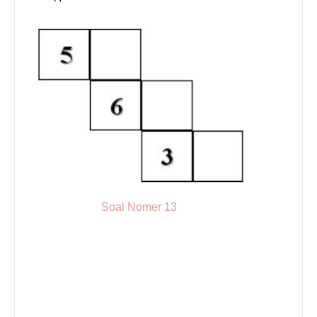
Soal Nomer 13
p
e
t