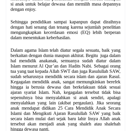
si anak untuk belajar dewasa dan memilih masa depannya
dengan enjoy.
Sehingga pendidikan sampai kapanpun dapat diraihnya
dengan hati senang dan tenang karena sejumlah penelitian
mengungkapkan kecerdasan emosi (EQ) lebih berperan
dalam menentukan keberhasilan.
Dalam agama Islam telah diatur segala sesuatu, baik yang
berkaitan dengan dunia maupun akhirat. Begitu juga dalam
hal mendidik anak­anak, semuanya sudah diatur dalam
Islam menurut Al Qur’an dan Hadits Nabi. Sebagai orang
tua yang taat kepada Allah SWT dan juga Rasulullah SAW,
sudah seharusnya mendidik secara islam dan ajaran Rasul.
Kegagalan mendidik anak, sangat memungkinkan berefek
hingga ia berusia dewasa dan berkelakuan tidak sesuai
ajaran syariat Islam. Nah, kegagalan tersebut tidak bisa
sepenuhnya bisa menyalahkan si anak sendiri, apalagi
menyalahkan yang lain (akibat
pergaulan). Jika seorang
anak mendapat didikan 25 Cara Mendidik Anak Secara
Islami dan Mengikuti Ajaran Rasulullah SAW yang baik
secara islam mulai dari sejak baru lahir Insya Allah anak
tersebut akan menjadi anak yang shaleh atau shalehah
hingga dewasa nanti.