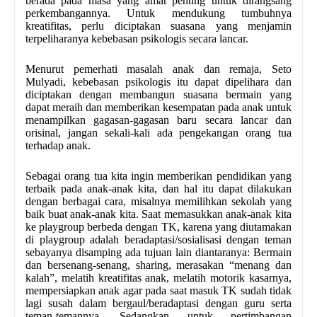
berada pada masa yang amat penting untuk dirangsang
perkembangannya. Untuk mendukung tumbuhnya
kreatifitas, perlu diciptakan suasana yang menjamin
terpeliharanya kebebasan psikologis secara lancar.
Menurut pemerhati masalah anak dan remaja, Seto
Mulyadi, kebebasan psikologis itu dapat dipelihara dan
diciptakan dengan membangun suasana bermain yang
dapat meraih dan memberikan kesempatan pada anak untuk
menampilkan gagasan-gagasan baru secara lancar dan
orisinal, jangan sekali-kali ada pengekangan orang tua
terhadap anak.
Sebagai orang tua kita ingin memberikan pendidikan yang
terbaik pada anak-anak kita, dan hal itu dapat dilakukan
dengan berbagai cara, misalnya memilihkan sekolah yang
baik buat anak-anak kita. Saat memasukkan anak-anak kita
ke playgroup berbeda dengan TK, karena yang diutamakan
di playgroup adalah beradaptasi/sosialisasi dengan teman
sebayanya disamping ada tujuan lain diantaranya: Bermain
dan bersenang-senang, sharing, merasakan “menang dan
kalah”, melatih kreatifitas anak, melatih motorik kasarnya,
mempersiapkan anak agar pada saat masuk TK sudah tidak
lagi susah dalam bergaul/beradaptasi dengan guru serta
teman-temannya. Sedangkan untuk pertimbangan