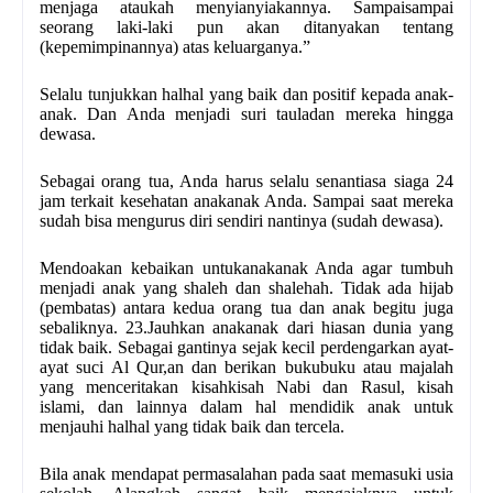
menjaga ataukah menyia­nyiakannya. Sampai­sampai
seorang laki-laki pun akan ditanyakan tentang
(kepemimpinannya) atas keluarganya.”
Selalu tunjukkan hal­hal yang baik dan positif kepada anak­
anak. Dan Anda menjadi suri tauladan mereka hingga
dewasa.
Sebagai orang tua, Anda harus selalu senantiasa siaga 24
jam terkait kesehatan anak­anak Anda. Sampai saat mereka
sudah bisa mengurus diri sendiri nantinya (sudah dewasa).
Mendoakan kebaikan untukanak­anak Anda agar tumbuh
menjadi anak yang shaleh dan shalehah. Tidak ada hijab
(pembatas) antara kedua orang tua dan anak begitu juga
sebaliknya. 23.Jauhkan anak­anak dari hiasan dunia yang
tidak baik. Sebagai gantinya sejak kecil perdengarkan ayat­
ayat suci Al Qur,an dan berikan buku­buku atau majalah
yang menceritakan kisah­kisah Nabi dan Rasul, kisah
islami, dan lainnya dalam hal mendidik anak untuk
menjauhi hal­hal yang tidak baik dan tercela.
Bila anak mendapat permasalahan pada saat memasuki usia