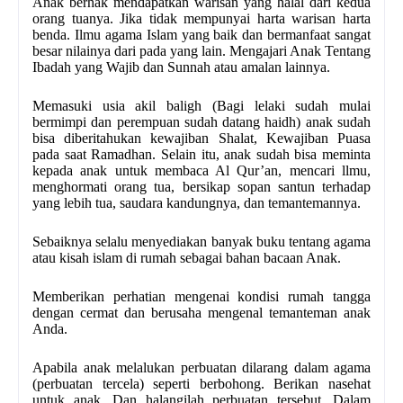
Anak berhak mendapatkan warisan yang halal dari kedua
orang tuanya. Jika tidak mempunyai harta warisan harta
benda. Ilmu agama Islam yang baik dan bermanfaat sangat
besar nilainya dari pada yang lain. Mengajari Anak Tentang
Ibadah yang Wajib dan Sunnah atau amalan lainnya.
Memasuki usia akil baligh (Bagi lelaki sudah mulai
bermimpi dan perempuan sudah datang haidh) anak sudah
bisa diberitahukan kewajiban Shalat, Kewajiban Puasa
pada saat Ramadhan. Selain itu, anak sudah bisa meminta
kepada anak untuk membaca Al Qur’an, mencari llmu,
menghormati orang tua, bersikap sopan santun terhadap
yang lebih tua, saudara kandungnya, dan teman­temannya.
Sebaiknya selalu menyediakan banyak buku tentang agama
atau kisah islam di rumah sebagai bahan bacaan Anak.
Memberikan perhatian mengenai kondisi rumah tangga
dengan cermat dan berusaha mengenal teman­teman anak
Anda.
Apabila anak melalukan perbuatan dilarang dalam agama
(perbuatan tercela) seperti berbohong. Berikan nasehat
untuk anak. Dan halangilah perbuatan tersebut. Dalam