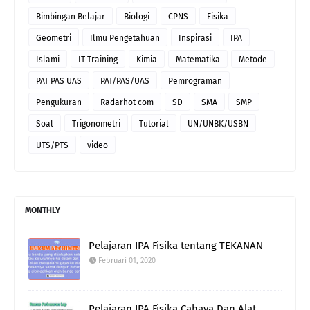
Bimbingan Belajar
Biologi
CPNS
Fisika
Geometri
Ilmu Pengetahuan
Inspirasi
IPA
Islami
IT Training
Kimia
Matematika
Metode
PAT PAS UAS
PAT/PAS/UAS
Pemrograman
Pengukuran
Radarhot com
SD
SMA
SMP
Soal
Trigonometri
Tutorial
UN/UNBK/USBN
UTS/PTS
video
MONTHLY
Pelajaran IPA Fisika tentang TEKANAN
Februari 01, 2020
Pelajaran IPA Fisika Cahaya Dan Alat