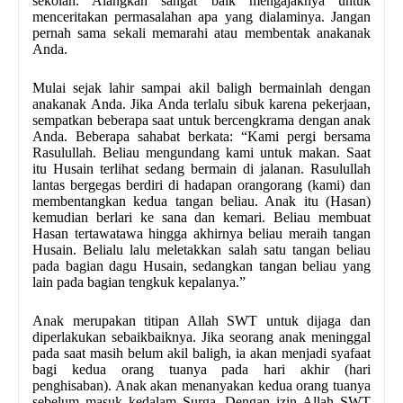
sekolah. Alangkah sangat baik mengajaknya untuk
menceritakan permasalahan apa yang dialaminya. Jangan
pernah sama sekali memarahi atau membentak anak­anak
Anda.
Mulai sejak lahir sampai akil baligh bermainlah dengan
anak­anak Anda. Jika Anda terlalu sibuk karena pekerjaan,
sempatkan beberapa saat untuk bercengkrama dengan anak
Anda. Beberapa sahabat berkata: “Kami pergi bersama
Rasulullah. Beliau mengundang kami untuk makan. Saat
itu Husain terlihat sedang bermain di jalanan. Rasulullah
lantas bergegas berdiri di hadapan orang­orang (kami) dan
membentangkan kedua tangan beliau. Anak itu (Hasan)
kemudian berlari ke sana dan kemari. Beliau membuat
Hasan tertawa­tawa hingga akhirnya beliau meraih tangan
Husain. Belialu lalu meletakkan salah satu tangan beliau
pada bagian dagu Husain, sedangkan tangan beliau yang
lain pada bagian tengkuk kepalanya.”
Anak merupakan titipan Allah SWT untuk dijaga dan
diperlakukan sebaik­baiknya. Jika seorang anak meninggal
pada saat masih belum akil baligh, ia akan menjadi syafaat
bagi kedua orang tuanya pada hari akhir (hari
penghisaban). Anak akan menanyakan kedua orang tuanya
sebelum masuk kedalam Surga. Dengan izin Allah SWT