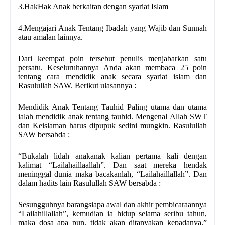
3.Hak­Hak Anak berkaitan dengan syariat Islam
4.Mengajari Anak Tentang Ibadah yang Wajib dan Sunnah
atau amalan lainnya.
Dari keempat poin tersebut penulis menjabarkan satu
persatu. Keseluruhannya Anda akan membaca 25 poin
tentang cara mendidik anak secara syariat islam dan
Rasulullah SAW. Berikut ulasannya :
Mendidik Anak Tentang Tauhid Paling utama dan utama
ialah mendidik anak tentang tauhid. Mengenal Allah SWT
dan Keislaman harus dipupuk sedini mungkin. Rasulullah
SAW bersabda :
“Bukalah lidah anak­anak kalian pertama kali dengan
kalimat “Lailaha­illaallah”. Dan saat mereka hendak
meninggal dunia maka bacakanlah, “Lailaha­illallah”. Dan
dalam hadits lain Rasulullah SAW bersabda :
Sesungguhnya barangsiapa awal dan akhir pembicaraannya
“Lailah­illallah”, kemudian ia hidup selama seribu tahun,
maka dosa apa pun, tidak akan ditanyakan kepadanya.”