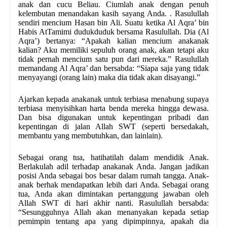
anak dan cucu Beliau. Ciumlah anak dengan penuh
kelembutan menandakan kasih sayang Anda. . Rasulullah
sendiri mencium Hasan bin Ali. Suatu ketika Al Aqra’ bin
Habis At­Tamimi duduk­duduk bersama Rasulullah. Dia (Al
Aqra’) bertanya: “Apakah kalian mencium anak­anak
kalian? Aku memiliki sepuluh orang anak, akan tetapi aku
tidak pernah mencium satu pun dari mereka.” Rasulullah
memandang Al Aqra’ dan bersabda: “Siapa saja yang tidak
menyayangi (orang lain) maka dia tidak akan disayangi.”
Ajarkan kepada anak­anak untuk terbiasa menabung supaya
terbiasa menyisihkan harta benda mereka hingga dewasa.
Dan bisa digunakan untuk kepentingan pribadi dan
kepentingan di jalan Allah SWT (seperti bersedakah,
membantu yang membutuhkan, dan lain­lain).
Sebagai orang tua, hati­hatilah dalam mendidik Anak.
Berlakulah adil terhadap anak­anak Anda. Jangan jadikan
posisi Anda sebagai bos besar dalam rumah tangga. Anak­
anak berhak mendapatkan lebih dari Anda. Sebagai orang
tua, Anda akan dimintakan pertanggung jawaban oleh
Allah SWT di hari akhir nanti. Rasulullah bersabda:
“Sesungguhnya Allah akan menanyakan kepada setiap
pemimpin tentang apa yang dipimpinnya, apakah dia