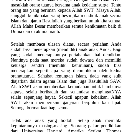
masuklah orang tuanya bersama anak kedalam surga. Tentu
orang tua yang beriman kepada Allah SWT. Masya Allah,
sungguh kenikmatan yang besar jika mendidik anak secara
Islam dan ajaran Rasulullah yang berikan untuk kita semua.
Allah Maha Besar memberikan semua kenikmatan baik di
Dunia dan di akhirat nanti.
Setelah membaca ulasan diatas, secara perlahan Anda
sudah bisa menerapkan (mendidik) anak-­anak Anda. Bagi
yang sudah menerapkannya pertahankan hal demikian.
Nantinya pada saat mereka sudah dewasa dan memiliki
keluarga sendiri (memiliki keturunan), sudah bisa
menerapkan seperti apa yang dicontohkan oleh kedua
orangtuanya. Sahabat renungan islam, tiada yang sulit
diajarkan dalam agama Islam dan juga Rasulullah SAW.
Allah SWT akan memberikan kemudahan untuk hambanya
supaya selalu beribadah dan senantiasa mengingatNYA
selalu sepanjang hayat. Sekecil apapun kebaikan, Allah
SWT akan memberikan ganjaran berpuluh kali lipat.
Semoga bermanfaat bagi semua.
Tidak ada anak yang bodoh. Setiap anak memiliki
kepintarannya masing-masing. Seorang pakar pendidikan
dari Universitas Harvard, Amerika Serikat, Thomas