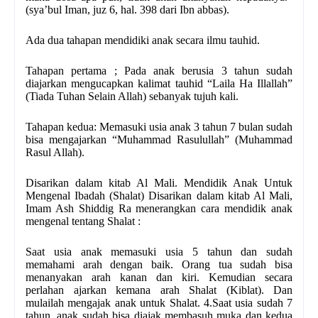
(sya’bul Iman, juz 6, hal. 398 dari Ibn abbas).
Ada dua tahapan mendidiki anak secara ilmu tauhid.
Tahapan pertama ; Pada anak berusia 3 tahun sudah
diajarkan mengucapkan kalimat tauhid “Laila Ha Illallah”
(Tiada Tuhan Selain Allah) sebanyak tujuh kali.
Tahapan kedua: Memasuki usia anak 3 tahun 7 bulan sudah
bisa mengajarkan “Muhammad Rasulullah” (Muhammad
Rasul Allah).
Disarikan dalam kitab Al Mali. Mendidik Anak Untuk
Mengenal Ibadah (Shalat) Disarikan dalam kitab Al Mali,
Imam Ash Shiddig Ra menerangkan cara mendidik anak
mengenal tentang Shalat :
Saat usia anak memasuki usia 5 tahun dan sudah
memahami arah dengan baik. Orang tua sudah bisa
menanyakan arah kanan dan kiri. Kemudian secara
perlahan ajarkan kemana arah Shalat (Kiblat). Dan
mulailah mengajak anak untuk Shalat. 4.Saat usia sudah 7
tahun, anak sudah bisa diajak membasuh muka dan kedua