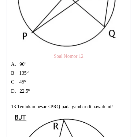
Soal Nomor 12
o
A.
90
o
B.
135
o
C.
45
o
D.
22,5
13.Tentukan besar <PRQ pada gambar di bawah ini!