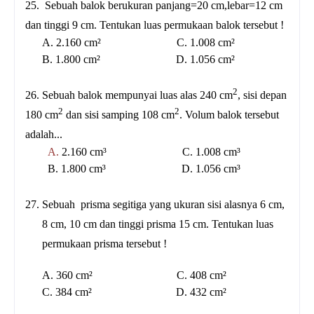
25.
Sebuah b
alok berukuran panjang=20 cm,lebar=12 cm
dan tinggi 9 cm. Tentukan luas permukaan balok tersebut !
A. 2.160 cm² C. 1.008 cm²
B. 1.800 cm² D. 1.056 cm²
2
26.
Sebuah balok mempunyai luas alas 240 cm
, sisi depan
2
2
180 cm
dan sisi samping 108 cm
. Volum balok tersebut
adalah...
A.
2.160 cm³ C. 1.008 cm³
B. 1.800 cm³ D. 1.056 cm³
27. Sebuah
prisma segitiga yang ukuran sisi alasnya 6 cm,
8 cm, 10 cm dan tinggi prisma 15 cm. Tentukan luas
permukaan prisma tersebut !
A. 360 cm² C. 408 cm²
C. 384 cm² D. 432 cm²