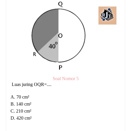
Soal Nomor 5
Luas juring OQR=....
A. 7
0 cm²
B. 14
0 cm²
C. 210 cm²
D. 420 cm²