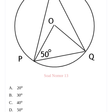
Soal Nomor 13
o
A.
20
o
B.
30
o
C.
40
o
D.
50