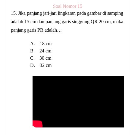
Soal Nomor 15
15. Jika panjang jari-jari lingkaran pada gambar di samping
adalah 15 cm dan panjang garis singgung QR 20 cm, maka
panjang garis PR adalah…
A.
18 cm
B.
24 cm
C.
30 cm
D.
32 cm