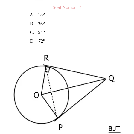
Soal Nomor 14
o
A.
18
o
B.
36
o
C.
54
o
D.
72