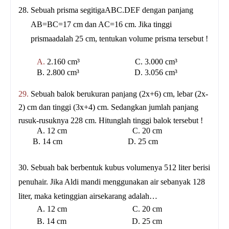
28.
Sebuah prisma segitigaABC.DEF dengan panjang
AB=BC=17 cm dan AC=16 cm. Jika tinggi
prismaadalah 25 cm, tentukan volume prisma tersebut !
A.
2.160 cm³ C. 3.000 cm³
B. 2.800 cm³ D. 3.056 cm³
29.
Sebuah balok berukuran panjang (2x+6) cm, lebar (2x-
2) cm dan tinggi (3x+4) cm.
Sedangkan jumlah panjang
rusuk-rusuknya 228 cm. Hitunglah tinggi balok tersebut !
A. 12 cm C. 20 cm
B. 14 cm D. 25 cm
30.
Sebuah bak berbentuk kubus volumenya 512 liter berisi
penuhair. Jika Aldi mandi menggunakan air sebanyak 128
liter, maka ketinggian airsekarang adalah…
A. 12 cm C. 20 cm
B. 14 cm D. 25 cm