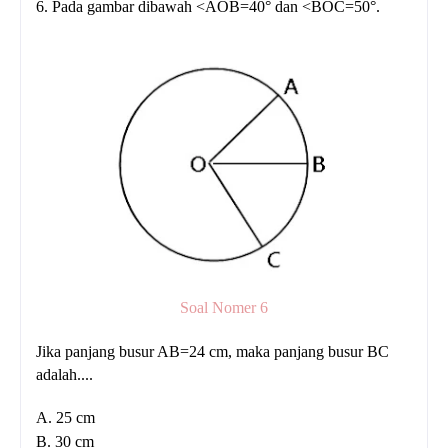
6. Pada gambar dibawah <AOB=40° dan <BOC=50°.
Soal Nomer 6
Jika panjang busur AB=24 cm, maka panjang busur BC
adalah....
A. 25 cm
B. 30 cm