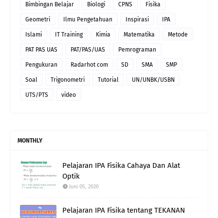
Bimbingan Belajar
Biologi
CPNS
Fisika
Geometri
Ilmu Pengetahuan
Inspirasi
IPA
Islami
IT Training
Kimia
Matematika
Metode
PAT PAS UAS
PAT/PAS/UAS
Pemrograman
Pengukuran
Radarhot com
SD
SMA
SMP
Soal
Trigonometri
Tutorial
UN/UNBK/USBN
UTS/PTS
video
MONTHLY
Pelajaran IPA Fisika Cahaya Dan Alat
Optik
Juni 05, 2020
Pelajaran IPA Fisika tentang TEKANAN