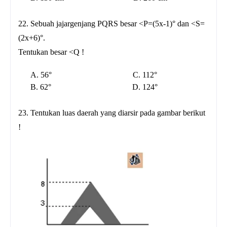
22. Sebuah jajargenjang PQRS besar <P=(5x-1)° dan <S=
(2x+6)°.
Tentukan besar <Q !
A. 56° C. 112°
B. 62° D. 124°
23. Tentukan luas daerah yang diarsir pada gambar berikut
!