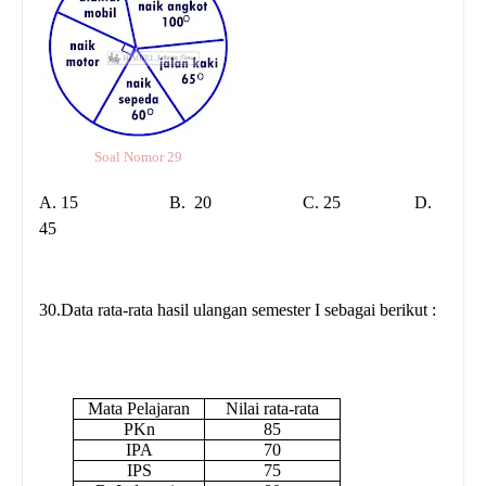
Soal Nomor 29
A.
15
B.
20
C. 25
D.
45
30.
Data rata-rata hasil ulangan semester I sebagai berikut :
Mata Pelajaran
Nilai rata-rata
PKn
85
IPA
70
IPS
75