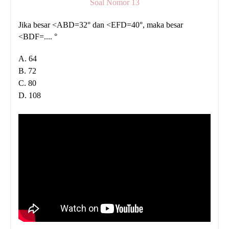
Soal Nomor 13
Jika besar <ABD=32° dan <EFD=40°, maka besar
<BDF=.... °
A. 64
B. 72
C. 80
D. 108