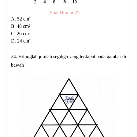
Soal Nomor 23
A. 52 cm²
B. 48 cm²
C. 26 cm²
D. 24 cm²
24. Hitunglah jumlah segitiga yang terdapat pada gambar di
bawah !