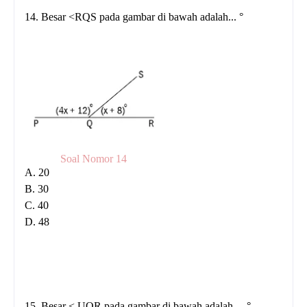
14. Besar <RQS pada gambar di bawah adalah... °
Soal Nomor 14
A. 20
B. 30
C. 40
D. 48
15. Besar < UQR pada gambar di bawah adalah
... °