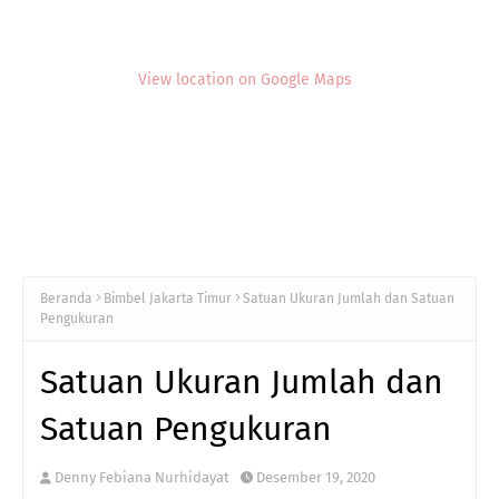
View location on Google Maps
Beranda
Bimbel Jakarta Timur
Satuan Ukuran Jumlah dan Satuan
Pengukuran
Satuan Ukuran Jumlah dan
Satuan Pengukuran
Denny Febiana Nurhidayat
Desember 19, 2020