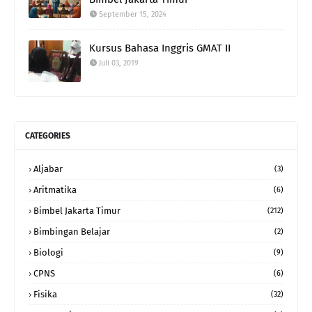
September 15, 2024
Kursus Bahasa Inggris GMAT II
Juli 03, 2019
CATEGORIES
Aljabar
(3)
Aritmatika
(6)
Bimbel Jakarta Timur
(212)
Bimbingan Belajar
(2)
Biologi
(9)
CPNS
(6)
Fisika
(32)