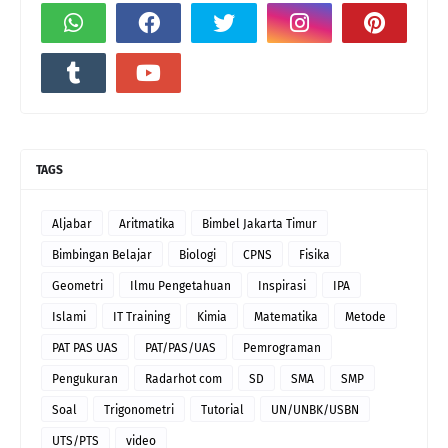
TAGS
Aljabar
Aritmatika
Bimbel Jakarta Timur
Bimbingan Belajar
Biologi
CPNS
Fisika
Geometri
Ilmu Pengetahuan
Inspirasi
IPA
Islami
IT Training
Kimia
Matematika
Metode
PAT PAS UAS
PAT/PAS/UAS
Pemrograman
Pengukuran
Radarhot com
SD
SMA
SMP
Soal
Trigonometri
Tutorial
UN/UNBK/USBN
UTS/PTS
video