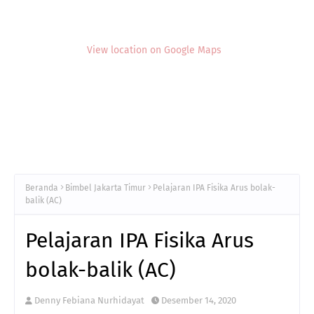
View location on Google Maps
Beranda
Bimbel Jakarta Timur
Pelajaran IPA Fisika Arus bolak-
balik (AC)
Pelajaran IPA Fisika Arus
bolak-balik (AC)
Denny Febiana Nurhidayat
Desember 14, 2020