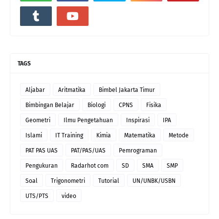
TAGS
Aljabar
Aritmatika
Bimbel Jakarta Timur
Bimbingan Belajar
Biologi
CPNS
Fisika
Geometri
Ilmu Pengetahuan
Inspirasi
IPA
Islami
IT Training
Kimia
Matematika
Metode
PAT PAS UAS
PAT/PAS/UAS
Pemrograman
Pengukuran
Radarhot com
SD
SMA
SMP
Soal
Trigonometri
Tutorial
UN/UNBK/USBN
UTS/PTS
video