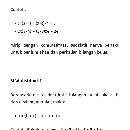
Contoh:
2+(3+4) = (2+3)+4 = 9
2x(3×4) = (2×3)x4 = 24
Mirip dengan komutatifitas, asosiatif hanya berlaku
untuk penjumlahan dan perkalian bilangan bulat.
Sifat distributif
Berdasarkan sifat distributif bilangan bulat, jika a, b,
dan c bilangan bulat, maka:
a x (b + c) = a x b + a x c
Contoh: Buktikan bahwa: 3 x (5 + 1) = 3 x 5 + 3 x 1