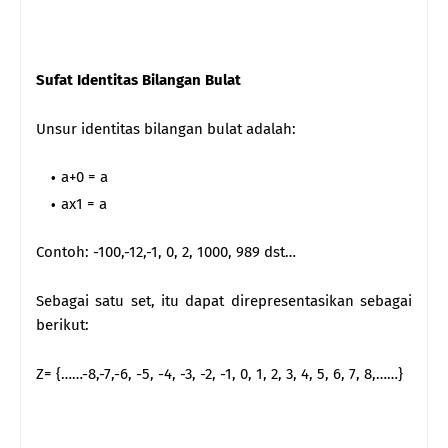
Sufat Identitas Bilangan Bulat
Unsur identitas bilangan bulat adalah:
a+0 = a
ax1 = a
Contoh: -100,-12,-1, 0, 2, 1000, 989 dst…
Sebagai satu set, itu dapat direpresentasikan sebagai
berikut:
Z= {……-8,-7,-6, -5, -4, -3, -2, -1, 0, 1, 2, 3, 4, 5, 6, 7, 8,……}