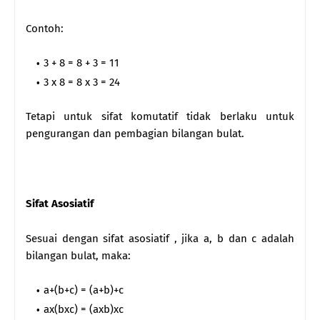
Contoh:
3 + 8 = 8 + 3 = 11
3 x 8 = 8 x 3 = 24
Tetapi untuk sifat komutatif tidak berlaku untuk
pengurangan dan pembagian bilangan bulat.
Sifat Asosiatif
Sesuai dengan sifat asosiatif , jika a, b dan c adalah
bilangan bulat, maka:
a+(b+c) = (a+b)+c
ax(bxc) = (axb)xc