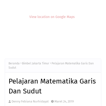
View location on Google Maps
Beranda
Bimbel Jakarta Timur
Pelajaran Matematika Garis Dan
Sudut
Pelajaran Matematika Garis
Dan Sudut
Denny Febiana Nurhidayat
Maret 24, 2019