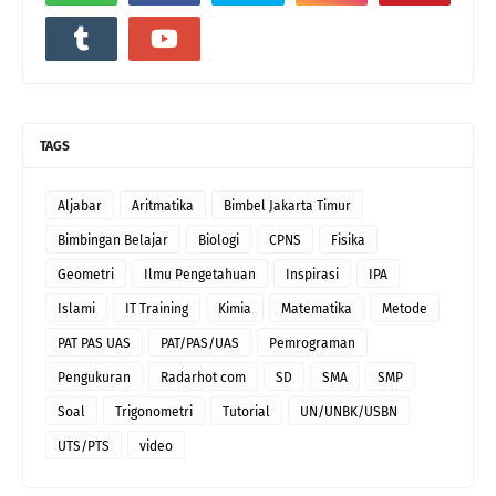
TAGS
Aljabar
Aritmatika
Bimbel Jakarta Timur
Bimbingan Belajar
Biologi
CPNS
Fisika
Geometri
Ilmu Pengetahuan
Inspirasi
IPA
Islami
IT Training
Kimia
Matematika
Metode
PAT PAS UAS
PAT/PAS/UAS
Pemrograman
Pengukuran
Radarhot com
SD
SMA
SMP
Soal
Trigonometri
Tutorial
UN/UNBK/USBN
UTS/PTS
video