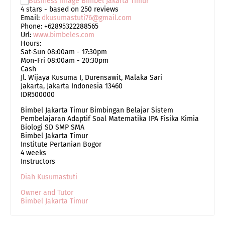
4
stars - based on
250
reviews
Email:
dkusumastuti76@gmail.com
Phone:
+62895322288565
Url:
www.bimbeles.com
Hours:
Sat-Sun 08:00am - 17:30pm
Mon-Fri 08:00am - 20:30pm
Cash
Jl. Wijaya Kusuma I, Durensawit, Malaka Sari
Jakarta
,
Jakarta Indonesia
13460
IDR500000
Bimbel Jakarta Timur Bimbingan Belajar Sistem
Pembelajaran Adaptif Soal Matematika IPA Fisika Kimia
Biologi SD SMP SMA
Bimbel Jakarta Timur
Institute Pertanian Bogor
4 weeks
Instructors
Diah Kusumastuti
Owner and Tutor
Bimbel Jakarta Timur