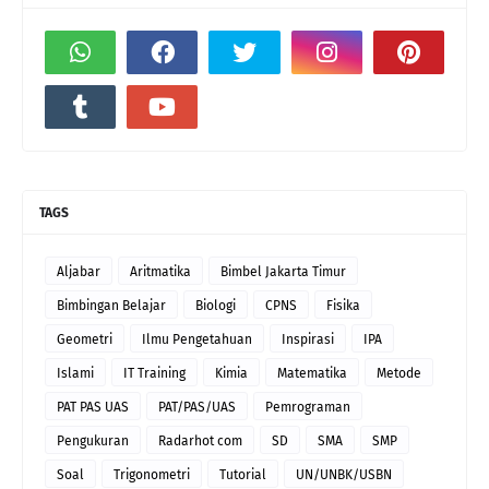
TAGS
Aljabar
Aritmatika
Bimbel Jakarta Timur
Bimbingan Belajar
Biologi
CPNS
Fisika
Geometri
Ilmu Pengetahuan
Inspirasi
IPA
Islami
IT Training
Kimia
Matematika
Metode
PAT PAS UAS
PAT/PAS/UAS
Pemrograman
Pengukuran
Radarhot com
SD
SMA
SMP
Soal
Trigonometri
Tutorial
UN/UNBK/USBN