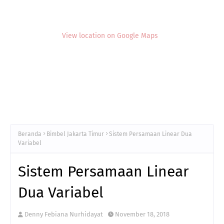
View location on Google Maps
Beranda
Bimbel Jakarta Timur
Sistem Persamaan Linear Dua
Variabel
Sistem Persamaan Linear
Dua Variabel
Denny Febiana Nurhidayat
November 18, 2018