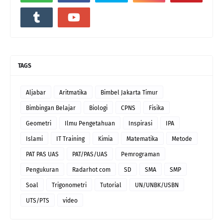
TAGS
Aljabar
Aritmatika
Bimbel Jakarta Timur
Bimbingan Belajar
Biologi
CPNS
Fisika
Geometri
Ilmu Pengetahuan
Inspirasi
IPA
Islami
IT Training
Kimia
Matematika
Metode
PAT PAS UAS
PAT/PAS/UAS
Pemrograman
Pengukuran
Radarhot com
SD
SMA
SMP
Soal
Trigonometri
Tutorial
UN/UNBK/USBN
UTS/PTS
video