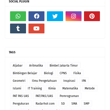
SOCIAL PLUGIN
TAGS
Aljabar
Aritmatika
Bimbel Jakarta Timur
Bimbingan Belajar
Biologi
CPNS
Fisika
Geometri
Ilmu Pengetahuan
Inspirasi
IPA
Islami
IT Training
Kimia
Matematika
Metode
PAT PAS UAS
PAT/PAS/UAS
Pemrograman
Pengukuran
Radarhot com
SD
SMA
SMP