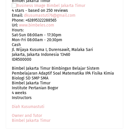
Bimbel Jakarta Timur
4
stars - based on
250
reviews
Email:
dkusumastuti76@gmail.com
Phone:
+62895322288565
Url:
www.bimbeles.com
Hours:
Sat-Sun 08:00am - 17:30pm
Mon-Fri 08:00am - 20:30pm
Cash
Jl. Wijaya Kusuma I, Durensawit, Malaka Sari
Jakarta
,
Jakarta Indonesia
13460
IDR500000
Bimbel Jakarta Timur Bimbingan Belajar Sistem
Pembelajaran Adaptif Soal Matematika IPA Fisika Kimia
Biologi SD SMP SMA
Bimbel Jakarta Timur
Institute Pertanian Bogor
4 weeks
Instructors
Diah Kusumastuti
Owner and Tutor
Bimbel Jakarta Timur