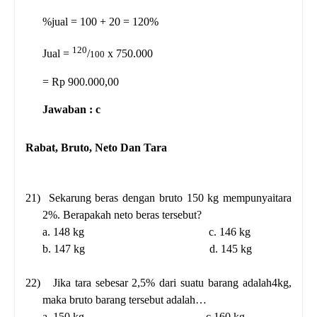
%jual = 100 + 20 = 120%
120
Jual =
/
x 750.000
100
= Rp 900.000,00
Jawaban : c
Rabat, Bruto, Neto Dan Tara
21)
Sekarung beras dengan bruto 150 kg mempunyaitara
2%. Berapakah neto beras tersebut?
a. 148 kg
c. 146 kg
b. 147 kg
d. 145 kg
22)
Jika tara sebesar 2,5% dari suatu barang adalah4kg,
maka bruto barang tersebut adalah…
a. 150 kg
c.160 kg