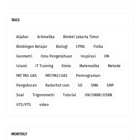
TAGS
Aljabar
Aritmatika
Bimbel Jakarta Timur
Bimbingan Belajar
Biologi
CPNS
Fisika
Geometri
Ilmu Pengetahuan
Inspirasi
IPA
Islami
IT Training
Kimia
Matematika
Metode
PAT PAS UAS
PAT/PAS/UAS
Pemrograman
Pengukuran
Radarhot com
SD
SMA
SMP
Soal
Trigonometri
Tutorial
UN/UNBK/USBN
UTS/PTS
video
MONTHLY