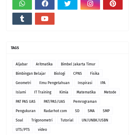
TAGS
Aljabar
Aritmatika
Bimbel Jakarta Timur
Bimbingan Belajar
Biologi
CPNS
Fisika
Geometri
Ilmu Pengetahuan
Inspirasi
IPA
Islami
IT Training
Kimia
Matematika
Metode
PAT PAS UAS
PAT/PAS/UAS
Pemrograman
Pengukuran
Radarhot com
SD
SMA
SMP
Soal
Trigonometri
Tutorial
UN/UNBK/USBN
UTS/PTS
video