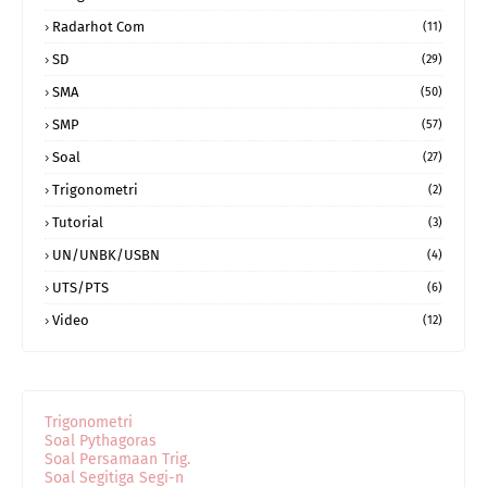
Radarhot Com
(11)
SD
(29)
SMA
(50)
SMP
(57)
Soal
(27)
Trigonometri
(2)
Tutorial
(3)
UN/UNBK/USBN
(4)
UTS/PTS
(6)
Video
(12)
Trigonometri
Soal Pythagoras
Soal Persamaan Trig.
Soal Segitiga Segi-n