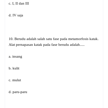
c. I, II dan III
d. IV saja
10. Berudu adalah salah satu fase pada metamorfosis katak.
Alat pernapasan katak pada fase berudu adalah.....
a. insang
b. kulit
c. mulut
d. paru-paru