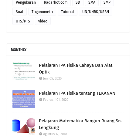
Pengukuran
Radarhot com
SD
SMA
SMP
Soal
Trigonometri
Tutorial
UN/UNBK/USBN
UTS/PTS
video
MONTHLY
Pelajaran IPA Fisika Cahaya Dan Alat
Optik
Juni 05, 2020
Pelajaran IPA Fisika tentang TEKANAN
Februari 01, 2020
Pelajaran Matematika Bangun Ruang Sisi
Lengkung
Agustus 17, 2018