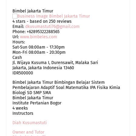
Bimbel Jakarta Timur
4
stars - based on
250
reviews
Email:
dkusumastuti76@gmail.com
Phone:
+62895322288565
Url:
www.bimbeles.com
Hours:
Sat-Sun 08:00am - 17:30pm
Mon-Fri 08:00am - 20:30pm
Cash
Jl. Wijaya Kusuma I, Durensawit, Malaka Sari
Jakarta
,
Jakarta Indonesia
13460
IDR500000
Bimbel Jakarta Timur Bimbingan Belajar Sistem
Pembelajaran Adaptif Soal Matematika IPA Fisika Kimia
Biologi SD SMP SMA
Bimbel Jakarta Timur
Institute Pertanian Bogor
4 weeks
Instructors
Diah Kusumastuti
Owner and Tutor