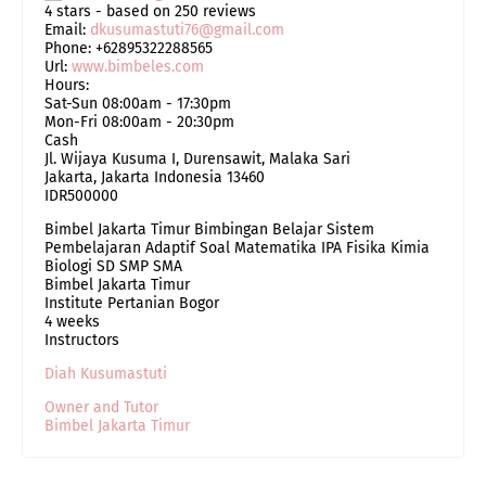
4
stars - based on
250
reviews
Email:
dkusumastuti76@gmail.com
Phone:
+62895322288565
Url:
www.bimbeles.com
Hours:
Sat-Sun 08:00am - 17:30pm
Mon-Fri 08:00am - 20:30pm
Cash
Jl. Wijaya Kusuma I, Durensawit, Malaka Sari
Jakarta
,
Jakarta Indonesia
13460
IDR500000
Bimbel Jakarta Timur Bimbingan Belajar Sistem
Pembelajaran Adaptif Soal Matematika IPA Fisika Kimia
Biologi SD SMP SMA
Bimbel Jakarta Timur
Institute Pertanian Bogor
4 weeks
Instructors
Diah Kusumastuti
Owner and Tutor
Bimbel Jakarta Timur