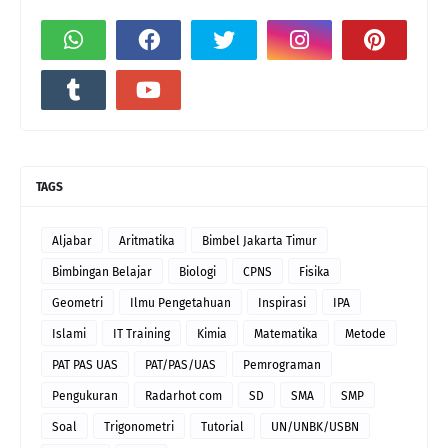
TAGS
Aljabar
Aritmatika
Bimbel Jakarta Timur
Bimbingan Belajar
Biologi
CPNS
Fisika
Geometri
Ilmu Pengetahuan
Inspirasi
IPA
Islami
IT Training
Kimia
Matematika
Metode
PAT PAS UAS
PAT/PAS/UAS
Pemrograman
Pengukuran
Radarhot com
SD
SMA
SMP
Soal
Trigonometri
Tutorial
UN/UNBK/USBN