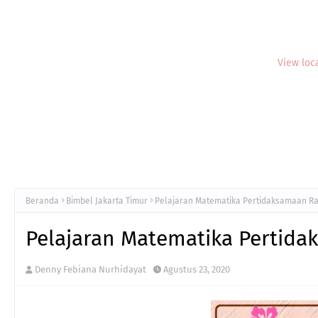
View loc
Beranda
Bimbel Jakarta Timur
Pelajaran Matematika Pertidaksamaan Ra
Pelajaran Matematika Pertida
Denny Febiana Nurhidayat
Agustus 23, 2020