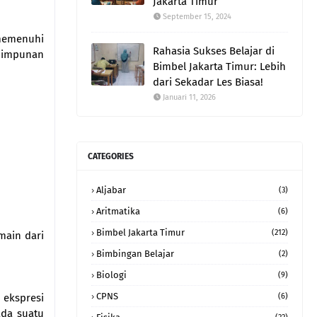
Jakarta Timur
September 15, 2024
 memenuhi
Rahasia Sukses Belajar di
 himpunan
Bimbel Jakarta Timur: Lebih
dari Sekadar Les Biasa!
Januari 11, 2026
CATEGORIES
Aljabar
(3)
Aritmatika
(6)
Bimbel Jakarta Timur
(212)
omain dari
Bimbingan Belajar
(2)
Biologi
(9)
CPNS
ekspresi
(6)
ada suatu