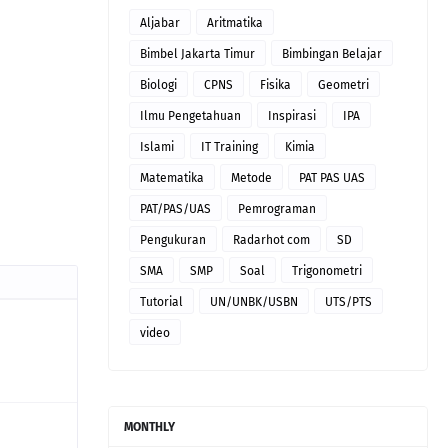
Aljabar
Aritmatika
Bimbel Jakarta Timur
Bimbingan Belajar
Biologi
CPNS
Fisika
Geometri
Ilmu Pengetahuan
Inspirasi
IPA
Islami
IT Training
Kimia
Matematika
Metode
PAT PAS UAS
PAT/PAS/UAS
Pemrograman
Pengukuran
Radarhot com
SD
SMA
SMP
Soal
Trigonometri
Tutorial
UN/UNBK/USBN
UTS/PTS
video
MONTHLY