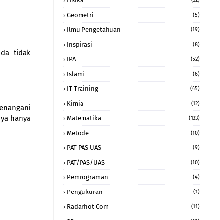
Fisika
(32)
Geometri
(5)
Ilmu Pengetahuan
(19)
Inspirasi
(8)
da tidak
IPA
(52)
Islami
(6)
IT Training
(65)
Kimia
(12)
enangani
nya hanya
Matematika
(133)
Metode
(10)
PAT PAS UAS
(9)
PAT/PAS/UAS
(10)
Pemrograman
(4)
Pengukuran
(1)
Radarhot Com
(11)