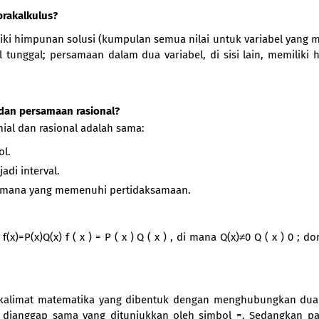
rakalkulus?
iki himpunan solusi (kumpulan semua nilai untuk variabel yang
el tunggal; persamaan dalam dua variabel, di sisi lain, memiliki
dan persamaan rasional?
al dan rasional adalah sama:
ol.
di interval.
rval mana yang memenuhi pertidaksamaan.
)=P(x)Q(x) f ( x ) = P ( x ) Q ( x ) , di mana Q(x)≠0 Q ( x ) 0 ; d
alimat matematika yang dibentuk dengan menghubungkan dua 
 dianggap sama yang ditunjukkan oleh simbol =. Sedangkan p