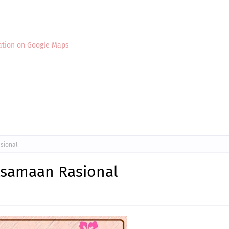
ation on Google Maps
sional
ksamaan Rasional