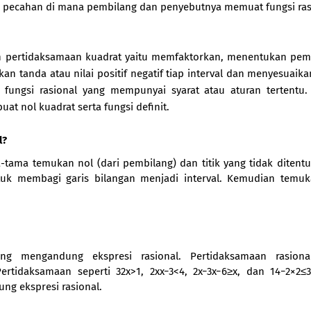
 pecahan di mana pembilang dan penyebutnya memuat fungsi ras
an pertidaksamaan kuadrat yaitu memfaktorkan, menentukan pem
n tanda atau nilai positif negatif tiap interval dan menyesuaik
 fungsi rasional yang mempunyai syarat atau aturan tertentu.
at nol kuadrat serta fungsi definit.
l?
tama temukan nol (dari pembilang) dan titik yang tidak ditentu
untuk membagi garis bilangan menjadi interval. Kemudian temu
ang mengandung ekspresi rasional. Pertidaksamaan rasiona
rtidaksamaan seperti 32x>1, 2xx−3<4, 2x−3x−6≥x, dan 14−2×2≤
g ekspresi rasional.