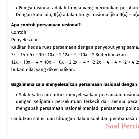
Fungsi rasional adalah fungsi yang merupakan pecahan
Dengan kata lain, R(x) adalah fungsi rasional jika R(x) = p
Apa contoh persamaan rasional?
Contoh
Penyelesaian
Kalikan kedua ruas persamaan dengan penyebut yang sama
7x – 14 + 5x + 10 =10x – 2 12x – 4 =10x – 2 Sederhanakan
12x – 10x – 4 = 10x – 10x – 2 2x – 4 = -2 2x – 4 + 4 = -2 +
bukan nilai yang dikecualikan.
Bagaimana cara menyelesaikan persamaan rasional dengan
Salah satu cara untuk menyelesaikan persamaan rasio
dengan kelipatan persekutuan terkecil dari semua pec
mengubah persamaan rasional menjadi persamaan polino
Lanjutkan solusi dan hitungan dalam soal dan pembahasan 
Soal Pert