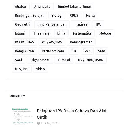
Aljabar
Aritmatika
Bimbel Jakarta Timur
Bimbingan Belajar
Biologi
CPNS
Fisika
Geometri
Ilmu Pengetahuan
Inspirasi
IPA
Islami
IT Training
Kimia
Matematika
Metode
PAT PAS UAS
PAT/PAS/UAS
Pemrograman
Pengukuran
Radarhot com
SD
SMA
SMP
Soal
Trigonometri
Tutorial
UN/UNBK/USBN
UTS/PTS
video
MONTHLY
Pelajaran IPA Fisika Cahaya Dan Alat
Optik
Juni 05, 2020