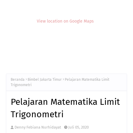
View location on Google Maps
Beranda
Bimbel Jakarta Timur
Pelajaran Matematika Limit
Trigonometri
Pelajaran Matematika Limit
Trigonometri
Denny Febiana Nurhidayat
Juli 05, 2020