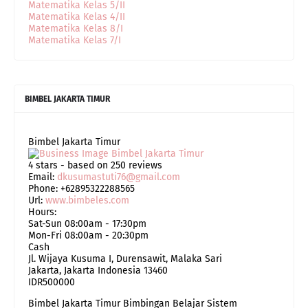
Matematika Kelas 5/II
Matematika Kelas 4/II
Matematika Kelas 8/I
Matematika Kelas 7/I
BIMBEL JAKARTA TIMUR
Bimbel Jakarta Timur
4
stars - based on
250
reviews
Email:
dkusumastuti76@gmail.com
Phone:
+62895322288565
Url:
www.bimbeles.com
Hours:
Sat-Sun 08:00am - 17:30pm
Mon-Fri 08:00am - 20:30pm
Cash
Jl. Wijaya Kusuma I, Durensawit, Malaka Sari
Jakarta
,
Jakarta Indonesia
13460
IDR500000
Bimbel Jakarta Timur Bimbingan Belajar Sistem