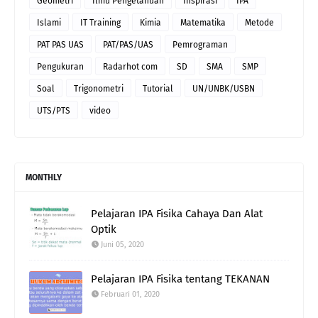
Geometri
Ilmu Pengetahuan
Inspirasi
IPA
Islami
IT Training
Kimia
Matematika
Metode
PAT PAS UAS
PAT/PAS/UAS
Pemrograman
Pengukuran
Radarhot com
SD
SMA
SMP
Soal
Trigonometri
Tutorial
UN/UNBK/USBN
UTS/PTS
video
MONTHLY
Pelajaran IPA Fisika Cahaya Dan Alat
Optik
Juni 05, 2020
Pelajaran IPA Fisika tentang TEKANAN
Februari 01, 2020