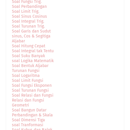
Soal Fungsi Trig.
Soal Perbandingan
Soal Limit Trig.
Soal Sinus Cosinus
Soal Integral Trig.
Soal Turunan Trig.
Soal Garis dan Sudut
sinus, Cos & Segitiga
Aljabar
Soal Hitung Cepat
Soal Integral tak Tentu
Soal Suku Banyak
soal Logika Matematik
Soal Bentuk Aljabar
Turunan Fungsi
Soal Logaritma
Soal Limit Fungsi
Soal Fungsi Eksponen
Soal Turunan Fungsi
Soal Relasi dan Fungsi
Relasi dan Fungsi
Geometri
Soal Bangun Datar
Perbandingan & Skala
Soal Dimensi Tiga
soal Tranformasi
Soal Kubus dan Balok