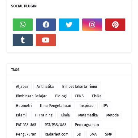
SOCIAL PLUGIN
TAGS
Aljabar
Aritmatika
Bimbel Jakarta Timur
Bimbingan Belajar
Biologi
CPNS
Fisika
Geometri
Ilmu Pengetahuan
Inspirasi
IPA
Islami
IT Training
Kimia
Matematika
Metode
PAT PAS UAS
PAT/PAS/UAS
Pemrograman
Pengukuran
Radarhot com
SD
SMA
SMP