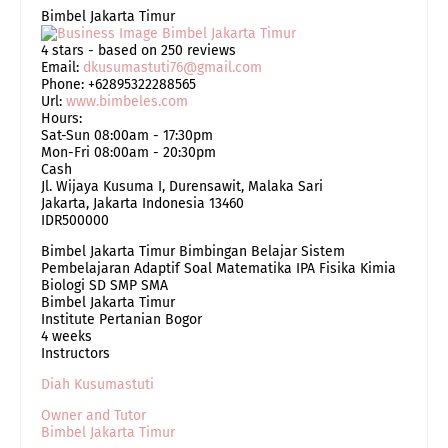
Bimbel Jakarta Timur
4
stars - based on
250
reviews
Email:
dkusumastuti76@gmail.com
Phone:
+62895322288565
Url:
www.bimbeles.com
Hours:
Sat-Sun 08:00am - 17:30pm
Mon-Fri 08:00am - 20:30pm
Cash
Jl. Wijaya Kusuma I, Durensawit, Malaka Sari
Jakarta
,
Jakarta Indonesia
13460
IDR500000
Bimbel Jakarta Timur Bimbingan Belajar Sistem
Pembelajaran Adaptif Soal Matematika IPA Fisika Kimia
Biologi SD SMP SMA
Bimbel Jakarta Timur
Institute Pertanian Bogor
4 weeks
Instructors
Diah Kusumastuti
Owner and Tutor
Bimbel Jakarta Timur