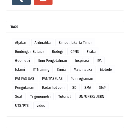
TAGS
Aljabar
Aritmatika
Bimbel Jakarta Timur
Bimbingan Belajar
Biologi
CPNS
Fisika
Geometri
Ilmu Pengetahuan
Inspirasi
IPA
Islami
IT Training
Kimia
Matematika
Metode
PAT PAS UAS
PAT/PAS/UAS
Pemrograman
Pengukuran
Radarhot com
SD
SMA
SMP
Soal
Trigonometri
Tutorial
UN/UNBK/USBN
UTS/PTS
video