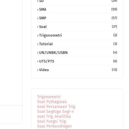
SD
(29)
SMA
(50)
SMP
(57)
Soal
(27)
Trigonometri
(2)
Tutorial
(3)
UN/UNBK/USBN
(4)
UTS/PTS
(6)
Video
(12)
Trigonometri
Soal Pythagoras
Soal Persamaan Trig.
Soal Segitiga Segi-n
soal Trig. Analitika
Soal Fungsi Trig.
Soal Perbandingan