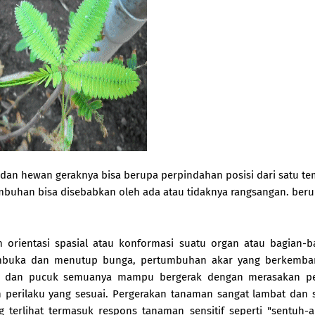
 dan hewan geraknya bisa berupa perpindahan posisi dari satu te
umbuhan bisa disebabkan oleh ada atau tidaknya rangsangan. ber
 orientasi spasial atau konformasi suatu organ atau bagian-b
embuka dan menutup bunga, pertumbuhan akar yang berkemba
buah, dan pucuk semuanya mampu bergerak dengan merasakan p
n perilaku yang sesuai. Pergerakan tanaman sangat lambat dan s
g terlihat termasuk respons tanaman sensitif seperti "sentuh-a