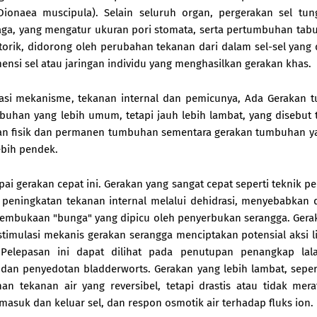
ionaea muscipula). Selain seluruh organ, pergerakan sel tun
jaga, yang mengatur ukuran pori stomata, serta pertumbuhan tab
otorik, didorong oleh perubahan tekanan dari dalam sel-sel yang 
si sel atau jaringan individu yang menghasilkan gerakan khas.
asi mekanisme, tekanan internal dan pemicunya, Ada Gerakan
uhan yang lebih umum, tetapi jauh lebih lambat, yang disebut 
n fisik dan permanen tumbuhan sementara gerakan tumbuhan y
ebih pendek.
 gerakan cepat ini. Gerakan yang sangat cepat seperti teknik p
 peningkatan tekanan internal melalui dehidrasi, menyebabkan
 pembukaan "bunga" yang dipicu oleh penyerbukan serangga. Gera
imulasi mekanis gerakan serangga menciptakan potensial aksi li
 Pelepasan ini dapat dilihat pada penutupan penangkap lala
dan penyedotan bladderworts. Gerakan yang lebih lambat, sepert
tekanan air yang reversibel, tetapi drastis atau tidak mer
 masuk dan keluar sel, dan respon osmotik air terhadap fluks ion.