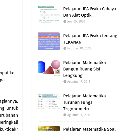
Pelajaran IPA Fisika Cahaya
Dan Alat Optik
Juni 05, 2020
Pelajaran IPA Fisika tentang
TEKANAN
Februari 01, 2020
Pelajaran Matematika
Bangun Ruang Sisi
mpat ke
Lengkung
upa
Agustus 17, 2018
Pelajaran Matematika
agiannya.
Turunan Fungsi
ng untuk
Trigonometri
erubahan
Agustus 14, 2019
eringkali
ku-tidak"
Pelajaran Matematika Soal