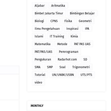
Aljabar
Aritmatika
Bimbel Jakarta Timur
Bimbingan Belajar
Biologi
CPNS
Fisika
Geometri
Ilmu Pengetahuan
Inspirasi
IPA
Islami
IT Training
Kimia
Matematika
Metode
PAT PAS UAS
PAT/PAS/UAS
Pemrograman
Pengukuran
Radarhot com
SD
SMA
SMP
Soal
Trigonometri
Tutorial
UN/UNBK/USBN
UTS/PTS
video
MONTHLY