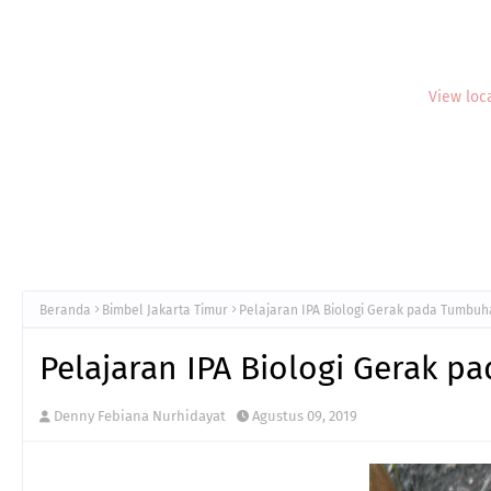
View loc
Beranda
Bimbel Jakarta Timur
Pelajaran IPA Biologi Gerak pada Tumbu
Pelajaran IPA Biologi Gerak 
Denny Febiana Nurhidayat
Agustus 09, 2019