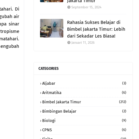
Jakarta Timur
September 15, 2024
ahari. Di
gubah air
Rahasia Sukses Belajar di
npa sinar
Bimbel Jakarta Timur: Lebih
tropisme
dari Sekadar Les Biasa!
atahari.
Januari 11, 2026
mengubah
CATEGORIES
Aljabar
(3)
Aritmatika
(6)
Bimbel Jakarta Timur
(212)
Bimbingan Belajar
(2)
Biologi
(9)
CPNS
(6)