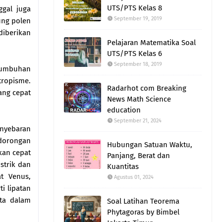
UTS/PTS Kelas 8
ggal juga
September 19, 2019
ung polen
diberikan
Pelajaran Matematika Soal
UTS/PTS Kelas 6
September 18, 2019
 tumbuhan
tropisme.
Radarhot com Breaking
ang cepat
News Math Science
education
September 21, 2024
enyebaran
 dorongan
Hubungan Satuan Waktu,
kan cepat
Panjang, Berat dan
strik dan
Kuantitas
t Venus,
Agustus 01, 2024
i lipatan
ata dalam
Soal Latihan Teorema
Phytagoras by Bimbel