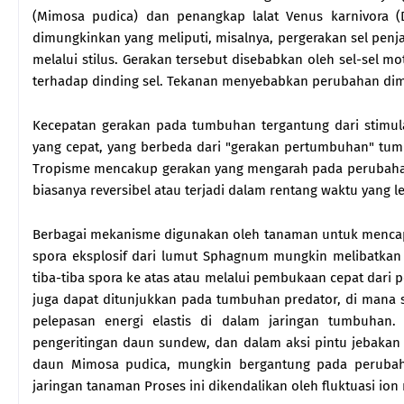
(Mimosa pudica) dan penangkap lalat Venus karnivora (D
dimungkinkan yang meliputi, misalnya, pergerakan sel pen
melalui stilus. Gerakan tersebut disebabkan oleh sel-sel m
terhadap dinding sel. Tekanan menyebabkan perubahan dimen
Kecepatan gerakan pada tumbuhan tergantung dari stimul
yang cepat, yang berbeda dari "gerakan pertumbuhan" tumb
Tropisme mencakup gerakan yang mengarah pada perubaha
biasanya reversibel atau terjadi dalam rentang waktu yang l
Berbagai mekanisme digunakan oleh tanaman untuk mencapai
spora eksplosif dari lumut Sphagnum mungkin melibatkan
tiba-tiba spora ke atas atau melalui pembukaan cepat dari
juga dapat ditunjukkan pada tumbuhan predator, di mana st
pelepasan energi elastis di dalam jaringan tumbuhan.
pengeritingan daun sundew, dan dalam aksi pintu jebakan 
daun Mimosa pudica, mungkin bergantung pada perubahan 
jaringan tanaman Proses ini dikendalikan oleh fluktuasi ion