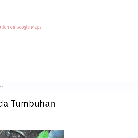
ation on Google Maps
han
pada Tumbuhan