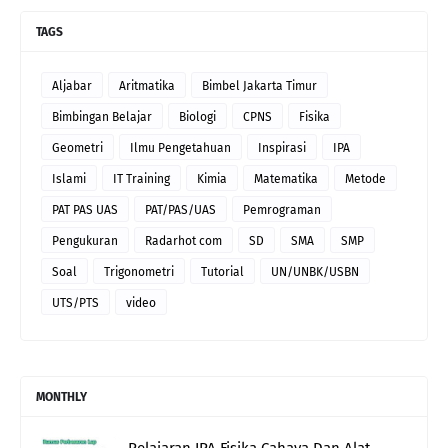
TAGS
Aljabar
Aritmatika
Bimbel Jakarta Timur
Bimbingan Belajar
Biologi
CPNS
Fisika
Geometri
Ilmu Pengetahuan
Inspirasi
IPA
Islami
IT Training
Kimia
Matematika
Metode
PAT PAS UAS
PAT/PAS/UAS
Pemrograman
Pengukuran
Radarhot com
SD
SMA
SMP
Soal
Trigonometri
Tutorial
UN/UNBK/USBN
UTS/PTS
video
MONTHLY
Pelajaran IPA Fisika Cahaya Dan Alat