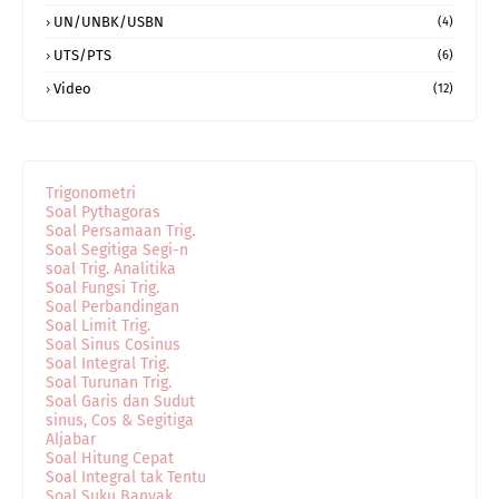
UN/UNBK/USBN
(4)
UTS/PTS
(6)
Video
(12)
Trigonometri
Soal Pythagoras
Soal Persamaan Trig.
Soal Segitiga Segi-n
soal Trig. Analitika
Soal Fungsi Trig.
Soal Perbandingan
Soal Limit Trig.
Soal Sinus Cosinus
Soal Integral Trig.
Soal Turunan Trig.
Soal Garis dan Sudut
sinus, Cos & Segitiga
Aljabar
Soal Hitung Cepat
Soal Integral tak Tentu
Soal Suku Banyak