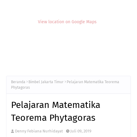
View location on Google Maps
Beranda
Bimbel Jakarta Timur
Pelajaran Matematika Teorema
Phytagoras
Pelajaran Matematika
Teorema Phytagoras
Denny Febiana Nurhidayat
Juli 09, 2019