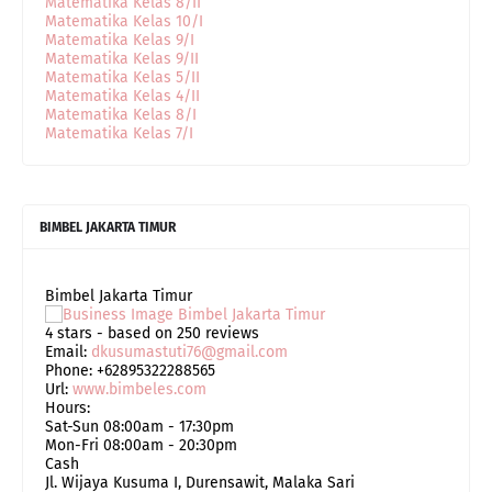
Matematika Kelas 8/II
Matematika Kelas 10/I
Matematika Kelas 9/I
Matematika Kelas 9/II
Matematika Kelas 5/II
Matematika Kelas 4/II
Matematika Kelas 8/I
Matematika Kelas 7/I
BIMBEL JAKARTA TIMUR
Bimbel Jakarta Timur
4
stars - based on
250
reviews
Email:
dkusumastuti76@gmail.com
Phone:
+62895322288565
Url:
www.bimbeles.com
Hours:
Sat-Sun 08:00am - 17:30pm
Mon-Fri 08:00am - 20:30pm
Cash
Jl. Wijaya Kusuma I, Durensawit, Malaka Sari