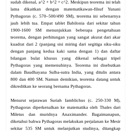
sudah dikenal, a^2 + b^2 = c^2. Meskipun teorema ini telah
lama dikaitkan dengan matematikawan-filsuf Yunani
Pythagoras (c. 570–500/490 SM), teorema ini sebenarnya
jauh lebih tua. Empat tablet Babilonia dari sekitar tahun
1900-1600 SM menunjukkan beberapa pengetahuan
teorema, dengan perhitungan yang sangat akurat dari akar
kuadrat dari 2 (panjang sisi miring dari segitiga siku-siku
dengan panjang kedua kaki sama dengan 1) dan daftar
bilangan bulat khusus yang dikenal sebagai tripel
Pythagoras yang memenuhinya. Teorema ini disebutkan
dalam Baudhayana Sulba-sutra India, yang ditulis antara
800 dan 400 SM. Namun demikian, teorema datang untuk
dikreditkan ke seorang bernama Pythagoras.
Menurut sejarawan Suriah Iamblichus (c. 250-330 M),
Pythagoras diperkenalkan ke matematika oleh Thales dari
Miletus dan muridnya Anaximander. Bagaimanapun,
diketahui bahwa Pythagoras melakukan perjalanan ke Mesir
sekitar 535 SM untuk melanjutkan studinya, ditangkap