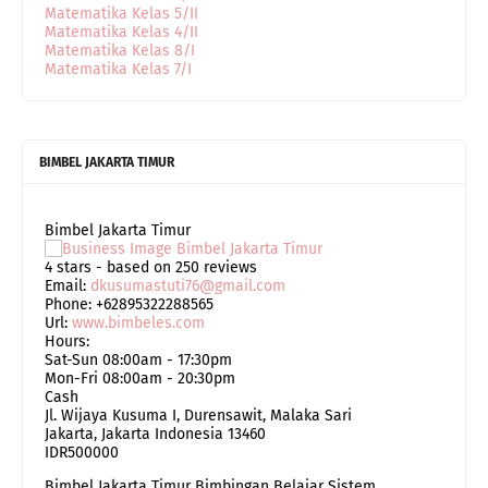
Matematika Kelas 5/II
Matematika Kelas 4/II
Matematika Kelas 8/I
Matematika Kelas 7/I
BIMBEL JAKARTA TIMUR
Bimbel Jakarta Timur
4
stars - based on
250
reviews
Email:
dkusumastuti76@gmail.com
Phone:
+62895322288565
Url:
www.bimbeles.com
Hours:
Sat-Sun 08:00am - 17:30pm
Mon-Fri 08:00am - 20:30pm
Cash
Jl. Wijaya Kusuma I, Durensawit, Malaka Sari
Jakarta
,
Jakarta Indonesia
13460
IDR500000
Bimbel Jakarta Timur Bimbingan Belajar Sistem