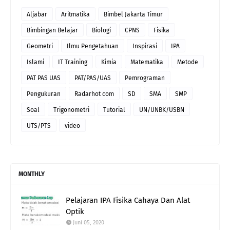
Aljabar
Aritmatika
Bimbel Jakarta Timur
Bimbingan Belajar
Biologi
CPNS
Fisika
Geometri
Ilmu Pengetahuan
Inspirasi
IPA
Islami
IT Training
Kimia
Matematika
Metode
PAT PAS UAS
PAT/PAS/UAS
Pemrograman
Pengukuran
Radarhot com
SD
SMA
SMP
Soal
Trigonometri
Tutorial
UN/UNBK/USBN
UTS/PTS
video
MONTHLY
Pelajaran IPA Fisika Cahaya Dan Alat
Optik
Juni 05, 2020