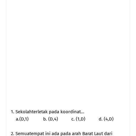
1. Sekolahterletak pada koordinat…
a.(D,1)
b. (D,4)
c. (1,D)
d. (4,D)
2. Semuatempat ini ada pada arah Barat Laut dari