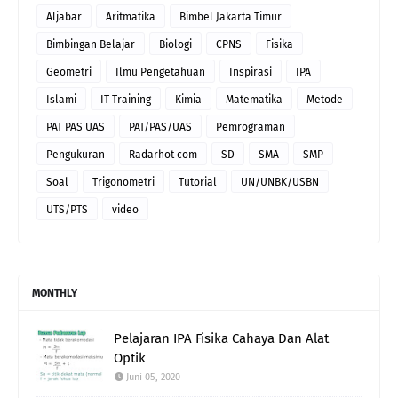
Aljabar
Aritmatika
Bimbel Jakarta Timur
Bimbingan Belajar
Biologi
CPNS
Fisika
Geometri
Ilmu Pengetahuan
Inspirasi
IPA
Islami
IT Training
Kimia
Matematika
Metode
PAT PAS UAS
PAT/PAS/UAS
Pemrograman
Pengukuran
Radarhot com
SD
SMA
SMP
Soal
Trigonometri
Tutorial
UN/UNBK/USBN
UTS/PTS
video
MONTHLY
Pelajaran IPA Fisika Cahaya Dan Alat
Optik
Juni 05, 2020