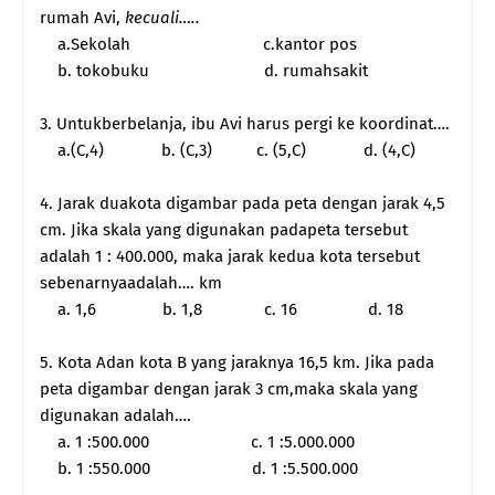
rumah Avi,
kecuali…..
a.Sekolah
c.kantor pos
b. tokobuku
d. rumahsakit
3. Untukberbelanja, ibu Avi harus pergi ke koordinat….
a.(C,4)
b. (C,3)
c. (5,C)
d. (4,C)
4. Jarak duakota digambar pada peta dengan jarak 4,5
cm. Jika skala yang digunakan padapeta tersebut
adalah 1 : 400.000, maka jarak kedua kota tersebut
sebenarnyaadalah…. km
a. 1,6
b. 1,8
c. 16
d. 18
5. Kota Adan kota B yang jaraknya 16,5 km. Jika pada
peta digambar dengan jarak 3 cm,maka skala yang
digunakan adalah….
a. 1 :500.000
c. 1 :5.000.000
b. 1 :550.000
d. 1 :5.500.000