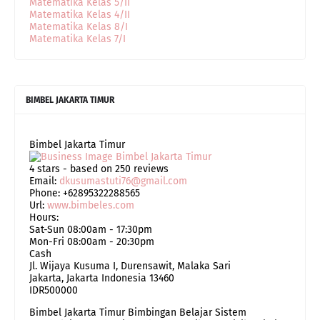
Matematika Kelas 5/II
Matematika Kelas 4/II
Matematika Kelas 8/I
Matematika Kelas 7/I
BIMBEL JAKARTA TIMUR
Bimbel Jakarta Timur
4
stars - based on
250
reviews
Email:
dkusumastuti76@gmail.com
Phone:
+62895322288565
Url:
www.bimbeles.com
Hours:
Sat-Sun 08:00am - 17:30pm
Mon-Fri 08:00am - 20:30pm
Cash
Jl. Wijaya Kusuma I, Durensawit, Malaka Sari
Jakarta
,
Jakarta Indonesia
13460
IDR500000
Bimbel Jakarta Timur Bimbingan Belajar Sistem