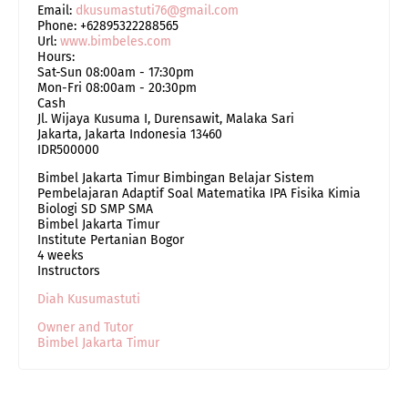
Email:
dkusumastuti76@gmail.com
Phone:
+62895322288565
Url:
www.bimbeles.com
Hours:
Sat-Sun 08:00am - 17:30pm
Mon-Fri 08:00am - 20:30pm
Cash
Jl. Wijaya Kusuma I, Durensawit, Malaka Sari
Jakarta
,
Jakarta Indonesia
13460
IDR500000
Bimbel Jakarta Timur Bimbingan Belajar Sistem
Pembelajaran Adaptif Soal Matematika IPA Fisika Kimia
Biologi SD SMP SMA
Bimbel Jakarta Timur
Institute Pertanian Bogor
4 weeks
Instructors
Diah Kusumastuti
Owner and Tutor
Bimbel Jakarta Timur