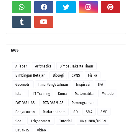
TAGS
Aljabar
Aritmatika
Bimbel Jakarta Timur
Bimbingan Belajar
Biologi
CPNS
Fisika
Geometri
Ilmu Pengetahuan
Inspirasi
IPA
Islami
IT Training
Kimia
Matematika
Metode
PAT PAS UAS
PAT/PAS/UAS
Pemrograman
Pengukuran
Radarhot com
SD
SMA
SMP
Soal
Trigonometri
Tutorial
UN/UNBK/USBN
UTS/PTS
video