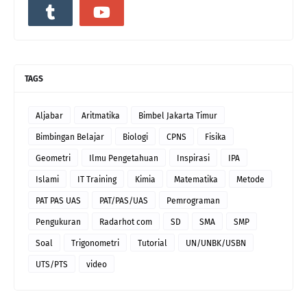
TAGS
Aljabar
Aritmatika
Bimbel Jakarta Timur
Bimbingan Belajar
Biologi
CPNS
Fisika
Geometri
Ilmu Pengetahuan
Inspirasi
IPA
Islami
IT Training
Kimia
Matematika
Metode
PAT PAS UAS
PAT/PAS/UAS
Pemrograman
Pengukuran
Radarhot com
SD
SMA
SMP
Soal
Trigonometri
Tutorial
UN/UNBK/USBN
UTS/PTS
video