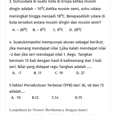
3. Suhuudara di suatu kota di Eropa ketika musim
o
dingin adalah – 10
C.Ketika musim semi, suhu udara
o
meningkat hingga menjadi 18
C. Berapaselisih udara di
kota tersebut antara musim dingin dan musim semi?
o
o
o
o
A. – 28
C B. – 8
C C. 8
C D. 28
C
4. Suatukompetisi mempunyai aturan sebagai berikut;
Jika menang mendapat nilai 3,jika kalah mendapat nilai
–2 dan jika seri mendapat nilai 1. Regu Tangkas
bermain 15 kali dengan hasil 8 kalimenang dan 3 kali
seri. Nilai yang didapat regu Tangkas adalah …..
A. –7 B. 11 C. 19 D. 27
5.Faktor Persekutuan Terbesar (FPB) dari 36, 48 dan 72
adalah....
A. 10 B.12 C.14 D.15
Lanjutkan ke Nomer Berikutnya dengan kunci