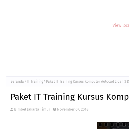
View loc
Beranda
IT Training
Paket IT Training Kursus Komputer Autocad 2 dan 3 
Paket IT Training Kursus Kom
Bimbel Jakarta Timur
November 07, 2018