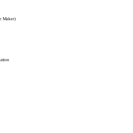
e Maker)
ation