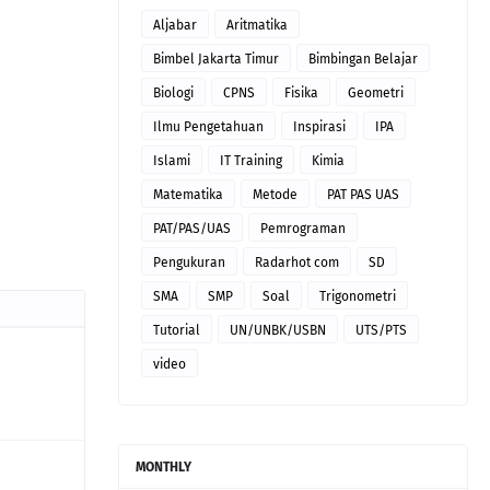
Aljabar
Aritmatika
Bimbel Jakarta Timur
Bimbingan Belajar
Biologi
CPNS
Fisika
Geometri
Ilmu Pengetahuan
Inspirasi
IPA
Islami
IT Training
Kimia
Matematika
Metode
PAT PAS UAS
PAT/PAS/UAS
Pemrograman
Pengukuran
Radarhot com
SD
SMA
SMP
Soal
Trigonometri
Tutorial
UN/UNBK/USBN
UTS/PTS
video
MONTHLY