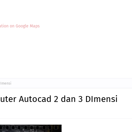
ation on Google Maps
DImensi
puter Autocad 2 dan 3 DImensi