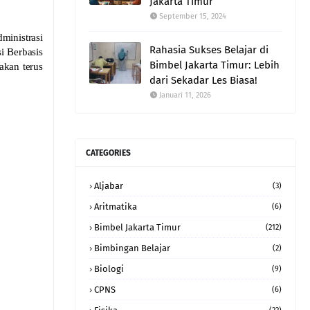
Jakarta Timur
September 15, 2024
ministrasi
Rahasia Sukses Belajar di
i Berbasis
Bimbel Jakarta Timur: Lebih
akan terus
dari Sekadar Les Biasa!
Januari 11, 2026
CATEGORIES
Aljabar
(3)
Aritmatika
(6)
Bimbel Jakarta Timur
(212)
Bimbingan Belajar
(2)
Biologi
(9)
CPNS
(6)