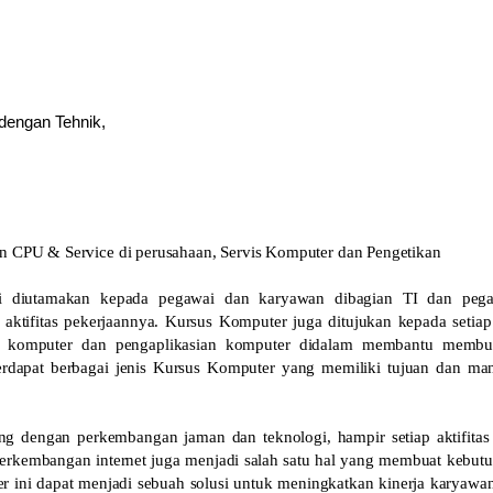
 dengan Tehnik,
an CPU & Service di perusahaan, Servis Komputer dan Pengetikan
ni diutamakan kepada pegawai dan karyawan dibagian TI dan peg
ktifitas pekerjaannya. Kursus Komputer juga ditujukan kepada setia
i komputer dan pengaplikasian komputer didalam membantu membu
erdapat berbagai jenis Kursus Komputer yang memiliki tujuan dan ma
ing dengan perkembangan jaman dan teknologi, hampir setiap aktifitas
perkembangan internet juga menjadi salah satu hal yang membuat kebut
r ini dapat menjadi sebuah solusi untuk meningkatkan kinerja karyawa