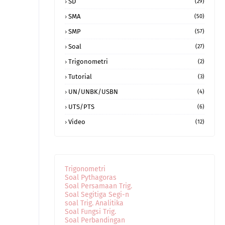
SD
(29)
SMA
(50)
SMP
(57)
Soal
(27)
Trigonometri
(2)
Tutorial
(3)
UN/UNBK/USBN
(4)
UTS/PTS
(6)
Video
(12)
Trigonometri
Soal Pythagoras
Soal Persamaan Trig.
Soal Segitiga Segi-n
soal Trig. Analitika
Soal Fungsi Trig.
Soal Perbandingan