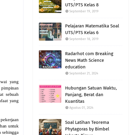
UTS/PTS Kelas 8
September 19, 2019
Pelajaran Matematika Soal
UTS/PTS Kelas 6
September 18, 2019
Radarhot com Breaking
News Math Science
education
September 21, 2024
awai yang
Hubungan Satuan Waktu,
p pimpinan
at sebuah
Panjang, Berat dan
nfaat yang
Kuantitas
Agustus 01, 2024
 pekerjaan
Soal Latihan Teorema
uhan untuk
Phytagoras by Bimbel
n sehingga