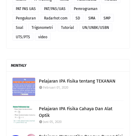
PAT PAS UAS
PAT/PAS/UAS
Pemrograman
Pengukuran
Radarhot com
SD
SMA
SMP
Soal
Trigonometri
Tutorial
UN/UNBK/USBN
UTS/PTS
video
MONTHLY
Pelajaran IPA Fisika tentang TEKANAN
Februari 01, 2020
Pelajaran IPA Fisika Cahaya Dan Alat
Optik
Juni 05, 2020