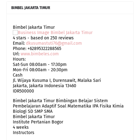
BIMBEL JAKARTA TIMUR
Bimbel Jakarta Timur
4
stars - based on
250
reviews
Email:
dkusumastuti76@gmail.com
Phone:
+62895322288565
Url:
www.bimbeles.com
Hours:
Sat-Sun 08:00am - 17:30pm
Mon-Fri 08:00am - 20:30pm
Cash
Jl. Wijaya Kusuma I, Durensawit, Malaka Sari
Jakarta
,
Jakarta Indonesia
13460
IDR500000
Bimbel Jakarta Timur Bimbingan Belajar Sistem
Pembelajaran Adaptif Soal Matematika IPA Fisika Kimia
Biologi SD SMP SMA
Bimbel Jakarta Timur
Institute Pertanian Bogor
4 weeks
Instructors