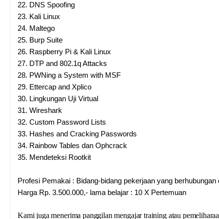
22.
DNS Spoofing
23.
Kali Linux
24.
Maltego
25.
Burp Suite
26.
Raspberry Pi & Kali Linux
27.
DTP and 802.1q Attacks
28.
PWNing a System with MSF
29.
Ettercap and Xplico
30.
Lingkungan Uji Virtual
31.
Wireshark
32.
Custom Password Lists
33.
Hashes and Cracking Passwords
34.
Rainbow Tables dan Ophcrack
35.
Mendeteksi Rootkit
Profesi Pemakai : Bidang-bidang pekerjaan yang berhubung
Harga Rp. 3.500.000,- lama belajar : 10 X Pertemuan
Kami juga menerima panggilan mengajar training atau pemelihara