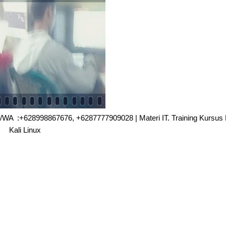
 Hp./WA :+628998867676, +6287777909028 | Materi IT. Training Kursu
Kali Linux