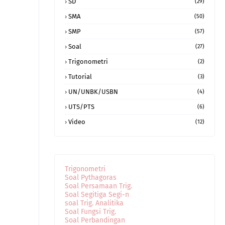
SD
(29)
SMA
(50)
SMP
(57)
Soal
(27)
Trigonometri
(2)
Tutorial
(3)
UN/UNBK/USBN
(4)
UTS/PTS
(6)
Video
(12)
Trigonometri
Soal Pythagoras
Soal Persamaan Trig.
Soal Segitiga Segi-n
soal Trig. Analitika
Soal Fungsi Trig.
Soal Perbandingan