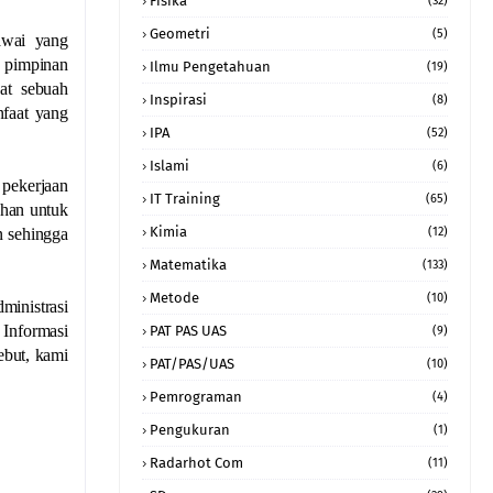
Fisika
(32)
Geometri
(5)
awai yang
p pimpinan
Ilmu Pengetahuan
(19)
at sebuah
Inspirasi
(8)
nfaat yang
IPA
(52)
Islami
(6)
 pekerjaan
IT Training
(65)
uhan untuk
Kimia
n sehingga
(12)
Matematika
(133)
Metode
(10)
ministrasi
Informasi
PAT PAS UAS
(9)
ebut, kami
PAT/PAS/UAS
(10)
Pemrograman
(4)
Pengukuran
(1)
Radarhot Com
(11)