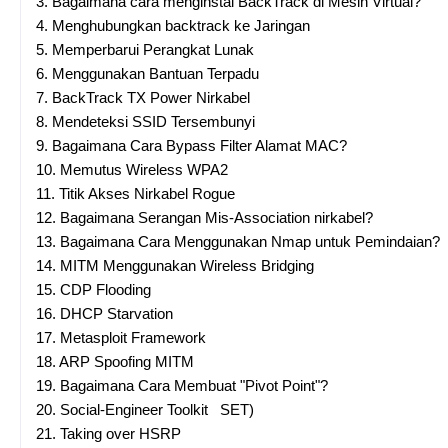
3.
Bagaimana cara menginstal BackTrack di Mesin Virtual?
4.
Menghubungkan backtrack ke Jaringan
5.
Memperbarui Perangkat Lunak
6.
Menggunakan Bantuan Terpadu
7.
BackTrack TX Power Nirkabel
8.
Mendeteksi SSID Tersembunyi
9.
Bagaimana Cara Bypass Filter Alamat MAC?
10.
Memutus Wireless WPA2
11.
Titik Akses Nirkabel Rogue
12.
Bagaimana Serangan Mis-Association nirkabel?
13.
Bagaimana Cara Menggunakan Nmap untuk Pemindaian?
14.
MITM Menggunakan Wireless Bridging
15.
CDP Flooding
16.
DHCP Starvation
17.
Metasploit Framework
18.
ARP Spoofing MITM
19.
Bagaimana Cara Membuat "Pivot Point"?
20.
Social-Engineer Toolkit SET)
21.
Taking over HSRP