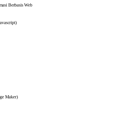
masi Berbasis Web
vascript)
age Maker)