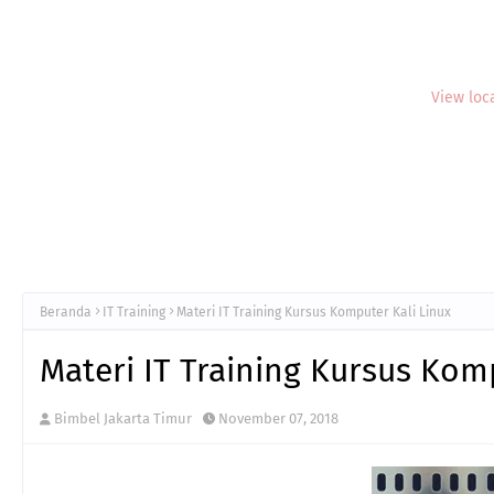
View loc
Beranda
IT Training
Materi IT Training Kursus Komputer Kali Linux
Materi IT Training Kursus Kom
Bimbel Jakarta Timur
November 07, 2018