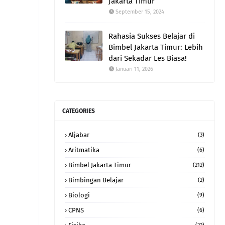
Jakarta Timur
September 15, 2024
Rahasia Sukses Belajar di
Bimbel Jakarta Timur: Lebih
dari Sekadar Les Biasa!
Januari 11, 2026
CATEGORIES
Aljabar
(3)
Aritmatika
(6)
Bimbel Jakarta Timur
(212)
Bimbingan Belajar
(2)
Biologi
(9)
CPNS
(6)