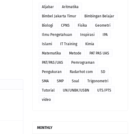
Aljabar
Aritmatika
Bimbel Jakarta Timur
Bimbingan Belajar
Biologi
CPNS
Fisika
Geometri
Ilmu Pengetahuan
Inspirasi
IPA
Islami
IT Training
Kimia
Matematika
Metode
PAT PAS UAS
PAT/PAS/UAS
Pemrograman
Pengukuran
Radarhot com
SD
SMA
SMP
Soal
Trigonometri
Tutorial
UN/UNBK/USBN
UTS/PTS
video
MONTHLY