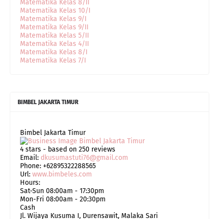
Matematika Kelas 8/II
Matematika Kelas 10/I
Matematika Kelas 9/I
Matematika Kelas 9/II
Matematika Kelas 5/II
Matematika Kelas 4/II
Matematika Kelas 8/I
Matematika Kelas 7/I
BIMBEL JAKARTA TIMUR
Bimbel Jakarta Timur
4
stars - based on
250
reviews
Email:
dkusumastuti76@gmail.com
Phone:
+62895322288565
Url:
www.bimbeles.com
Hours:
Sat-Sun 08:00am - 17:30pm
Mon-Fri 08:00am - 20:30pm
Cash
Jl. Wijaya Kusuma I, Durensawit, Malaka Sari