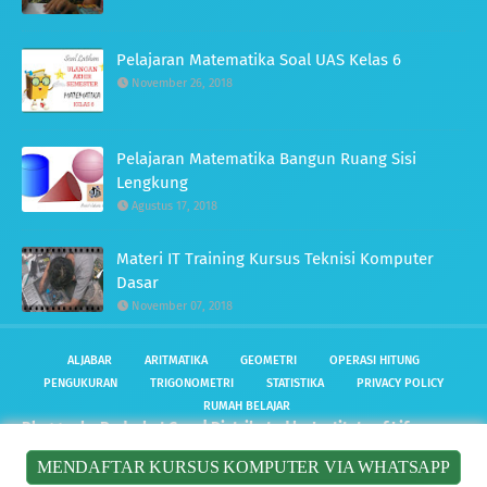
Pelajaran Matematika Soal UAS Kelas 6
November 26, 2018
Pelajaran Matematika Bangun Ruang Sisi
Lengkung
Agustus 17, 2018
Materi IT Training Kursus Teknisi Komputer
Dasar
November 07, 2018
ALJABAR
ARITMATIKA
GEOMETRI
OPERASI HITUNG
PENGUKURAN
TRIGONOMETRI
STATISTIKA
PRIVACY POLICY
RUMAH BELAJAR
Blogger by
Radarhot Com
| Distributed by
Institute of Life
MENDAFTAR KURSUS KOMPUTER VIA WHATSAPP