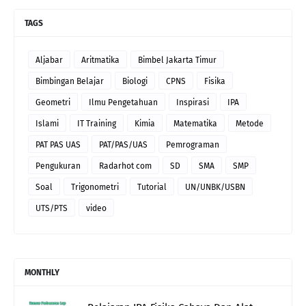
TAGS
Aljabar
Aritmatika
Bimbel Jakarta Timur
Bimbingan Belajar
Biologi
CPNS
Fisika
Geometri
Ilmu Pengetahuan
Inspirasi
IPA
Islami
IT Training
Kimia
Matematika
Metode
PAT PAS UAS
PAT/PAS/UAS
Pemrograman
Pengukuran
Radarhot com
SD
SMA
SMP
Soal
Trigonometri
Tutorial
UN/UNBK/USBN
UTS/PTS
video
MONTHLY