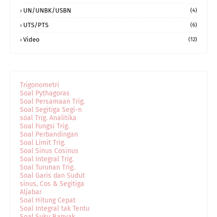
UN/UNBK/USBN
(4)
UTS/PTS
(6)
Video
(12)
Trigonometri
Soal Pythagoras
Soal Persamaan Trig.
Soal Segitiga Segi-n
soal Trig. Analitika
Soal Fungsi Trig.
Soal Perbandingan
Soal Limit Trig.
Soal Sinus Cosinus
Soal Integral Trig.
Soal Turunan Trig.
Soal Garis dan Sudut
sinus, Cos & Segitiga
Aljabar
Soal Hitung Cepat
Soal Integral tak Tentu
Soal Suku Banyak