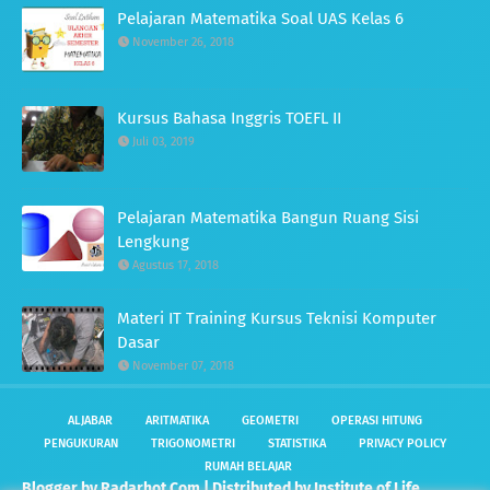
Pelajaran Matematika Soal UAS Kelas 6
November 26, 2018
Kursus Bahasa Inggris TOEFL II
Juli 03, 2019
Pelajaran Matematika Bangun Ruang Sisi
Lengkung
Agustus 17, 2018
Materi IT Training Kursus Teknisi Komputer
Dasar
November 07, 2018
ALJABAR
ARITMATIKA
GEOMETRI
OPERASI HITUNG
PENGUKURAN
TRIGONOMETRI
STATISTIKA
PRIVACY POLICY
RUMAH BELAJAR
Blogger by
Radarhot Com
| Distributed by
Institute of Life