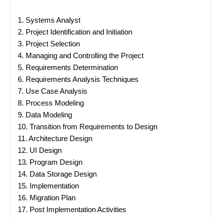
1.
Systems Analyst
2.
Project Identification and Initiation
3.
Project Selection
4.
Managing and Controlling the Project
5.
Requirements Determination
6.
Requirements Analysis Techniques
7.
Use Case Analysis
8.
Process Modeling
9.
Data Modeling
10.
Transition from Requirements to Design
11.
Architecture Design
12.
UI Design
13.
Program Design
14.
Data Storage Design
15.
Implementation
16.
Migration Plan
17.
Post Implementation Activities