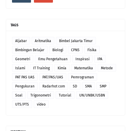
TAGS
Aljabar
Aritmatika
Bimbel Jakarta Timur
Bimbingan Belajar
Biologi
CPNS
Fisika
Geometri
Ilmu Pengetahuan
Inspirasi
IPA
Islami
IT Training
Kimia
Matematika
Metode
PAT PAS UAS
PAT/PAS/UAS
Pemrograman
Pengukuran
Radarhot com
SD
SMA
SMP
Soal
Trigonometri
Tutorial
UN/UNBK/USBN
UTS/PTS
video