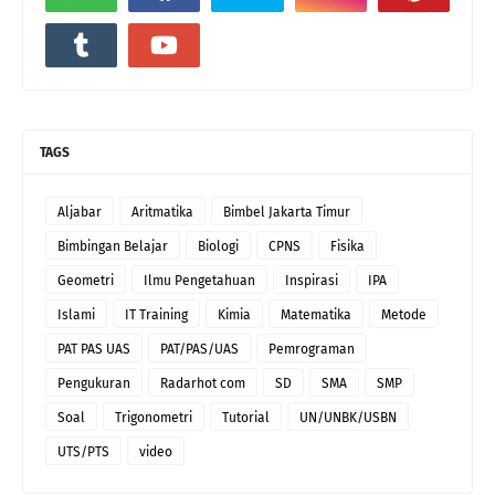
TAGS
Aljabar
Aritmatika
Bimbel Jakarta Timur
Bimbingan Belajar
Biologi
CPNS
Fisika
Geometri
Ilmu Pengetahuan
Inspirasi
IPA
Islami
IT Training
Kimia
Matematika
Metode
PAT PAS UAS
PAT/PAS/UAS
Pemrograman
Pengukuran
Radarhot com
SD
SMA
SMP
Soal
Trigonometri
Tutorial
UN/UNBK/USBN
UTS/PTS
video